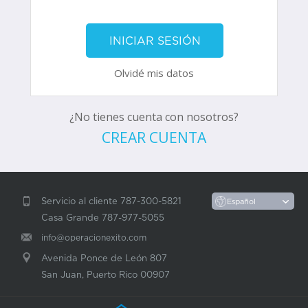
Olvidé mis datos
¿No tienes cuenta con nosotros?
CREAR CUENTA
Servicio al cliente 787-300-5821
Casa Grande 787-977-5055
info@operacionexito.com
Avenida Ponce de León 807
San Juan, Puerto Rico 00907