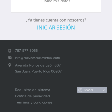
Olvidé mis datos
¿Ya tienes cuenta con nosotros?
INICIAR SESIÓN
787-977-5055
info@nuevaescuelavirtual.com
Avenida Ponce de León 807
San Juan, Puerto Rico 00907
Requisitos del sistema
Política de privacidad
Términos y condiciones