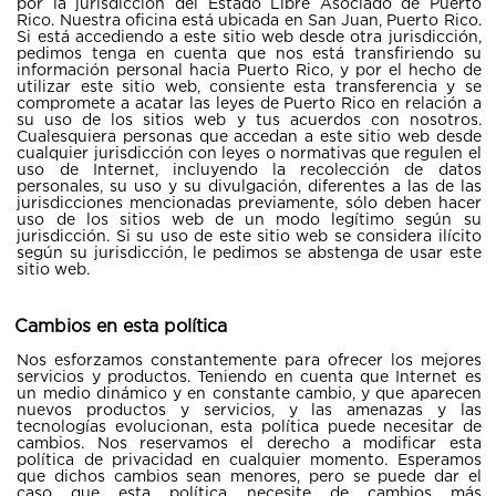
por la jurisdicción del Estado Libre Asociado de Puerto
Rico. Nuestra oficina está ubicada en San Juan, Puerto Rico.
Si está accediendo a este sitio web desde otra jurisdicción,
pedimos tenga en cuenta que nos está transfiriendo su
información personal hacia Puerto Rico, y por el hecho de
utilizar este sitio web, consiente esta transferencia y se
compromete a acatar las leyes de Puerto Rico en relación a
su uso de los sitios web y tus acuerdos con nosotros.
Cualesquiera personas que accedan a este sitio web desde
cualquier jurisdicción con leyes o normativas que regulen el
uso de Internet, incluyendo la recolección de datos
personales, su uso y su divulgación, diferentes a las de las
jurisdicciones mencionadas previamente, sólo deben hacer
uso de los sitios web de un modo legítimo según su
jurisdicción. Si su uso de este sitio web se considera ilícito
según su jurisdicción, le pedimos se abstenga de usar este
sitio web.
Cambios en esta política
Nos esforzamos constantemente para ofrecer los mejores
servicios y productos. Teniendo en cuenta que Internet es
un medio dinámico y en constante cambio, y que aparecen
nuevos productos y servicios, y las amenazas y las
tecnologías evolucionan, esta política puede necesitar de
cambios. Nos reservamos el derecho a modificar esta
política de privacidad en cualquier momento. Esperamos
que dichos cambios sean menores, pero se puede dar el
caso que esta política necesite de cambios más